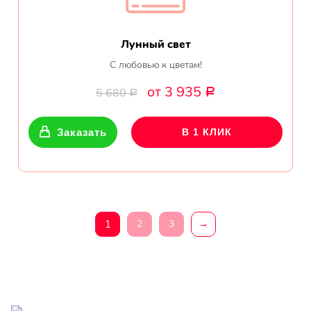
Лунный свет
С любовью к цветам!
от 3 935
5 680
Р
Р
Заказать
В 1 КЛИК
1
2
3
→