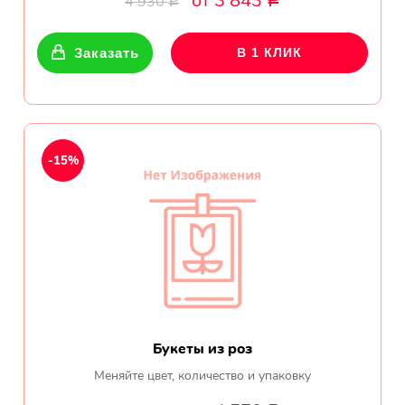
от 3 843
4 930
Р
Р
Показать еще
Заказать
В 1 КЛИК
Цветы
Подсолнухи
-15%
Лизиантусы
Хризантемы
Лилии
Орхидеи
Букеты из роз
Тюльпаны
Меняйте цвет, количество и упаковку