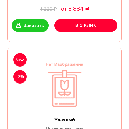
от 3 884
4 220
Р
Р
Заказать
В 1 КЛИК
New!
-7%
Удачный
Принесет вам удачу