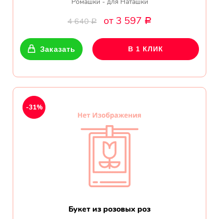
Ромашки - для Наташки
от 3 597
4 640
Р
Р
Заказать
В 1 КЛИК
-31%
Букет из розовых роз