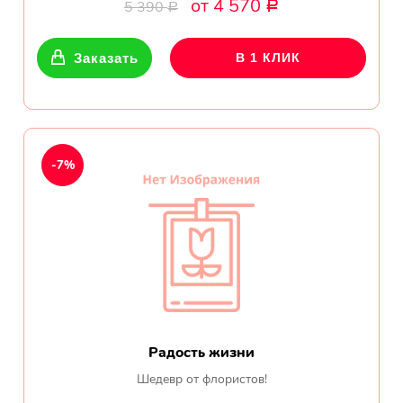
от 4 570
Ромашки
5 390
Р
Р
Кустовые розы
Заказать
В 1 КЛИК
Альстромерии
Герберы
-7%
Ирисы
Показать еще
ОТЗЫВЫ О МАГАЗИНЕ
Мария
Радость жизни
Тымовское,
Шедевр от флористов!
Сахалинская