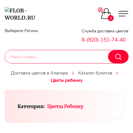
Цветы поштучно
0
Главная
Выберите Регион
Служба доставка цветов
Букеты до 2500
8-(920)-151-74-40
Гарантии
Каталог букетов
Доставка
Доставка цветов в Алагире
Каталог букетов
Оплата
Цветы ребенку
Корзины с цветами
Классика
Контакты
Категория:
Цветы Ребенку
Авторские букеты
Личный
кобинет
Букеты из роз
Регистраци