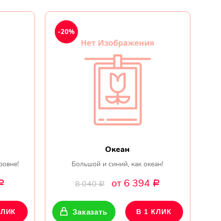
Мы в
-20%
соц.
сетях
Океан
ровне!
Большой и синий, как океан!
от 6 394
8 040
Р
Р
Р
КЛИК
Заказать
В 1 КЛИК