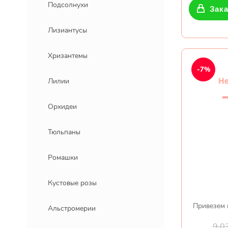
Подсолнухи
Зака
Лизиантусы
Хризантемы
-7%
Лилии
Орхидеи
Тюльпаны
Ромашки
Кустовые розы
Привезем 
Альстромерии
9 0