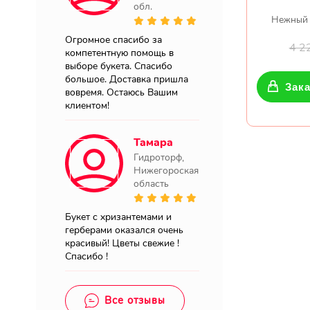
обл.
Нежный 
Огромное спасибо за
4 2
компетентную помощь в
выборе букета. Спасибо
большое. Доставка пришла
Зака
вовремя. Остаюсь Вашим
клиентом!
Тамара
Гидроторф,
Нижегороская
область
Букет с хризантемами и
герберами оказался очень
красивый! Цветы свежие !
Спасибо !
Все отзывы