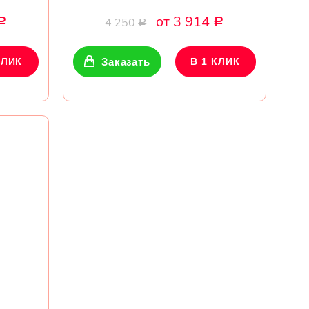
от 3 914
4 250
Р
Р
Р
КЛИК
Заказать
В 1 КЛИК