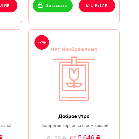
КЛИК
Заказать
В 1 КЛИК
-7%
Доброе утро
ество!
Недорогая корзинка с ромашками
от 5 646
6 130
Р
Р
Р