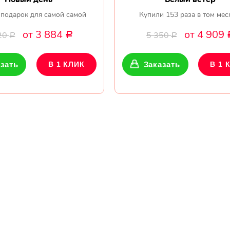
подарок для самой самой
Купили 153 раза в том мес
от 3 884
от 4 909
20
5 350
Р
Р
Р
зать
В 1 КЛИК
Заказать
В 1 