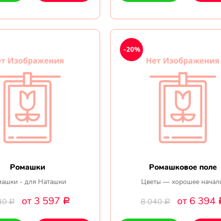
-20%
Ромашки
Ромашковое поле
ашки - для Наташки
Цветы — хорошее начал
от 3 597
от 6 394
40
8 040
Р
Р
Р