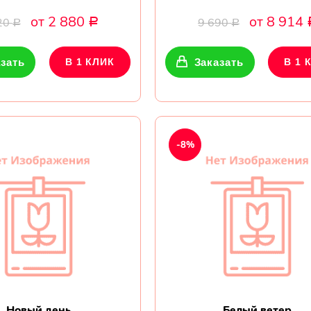
от 2 880
от 8 914
20
9 690
Р
Р
Р
зать
В 1 КЛИК
Заказать
В 1 
-8%
Новый день
Белый ветер