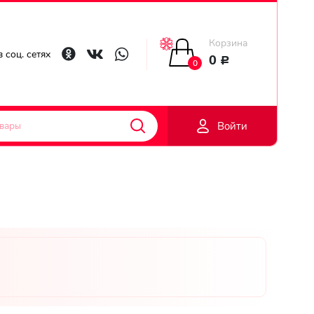
Корзина
Главная
 соц. сетях
0
Р
0
Гарантии
Войти
Доставка
Оплата
Контакты
Личный
кобинет
Регистраци