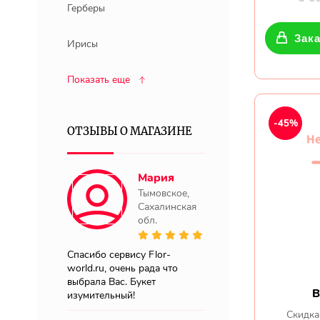
Герберы
Зака
Ирисы
Показать еще
-45%
ОТЗЫВЫ О МАГАЗИНЕ
Мария
Тымовское,
Сахалинская
обл.
Спасибо сервису Flor-
world.ru, очень рада что
выбрала Вас. Букет
В
изумительный!
Скидка