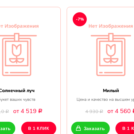
-7%
Солнечный луч
Милый
Букет ваших чувств
Цена и качество на высшем у
от 4 519
от 4 560
10
4 930
Р
Р
Р
зать
В 1 КЛИК
Заказать
В 1 