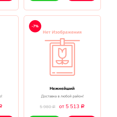
-7%
Нежнейший
о!
Доставка в любой район!
от 5 513
5 980
Р
Р
Р