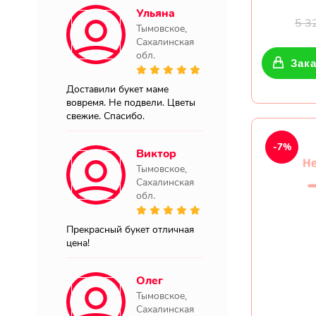
Ульяна
5 3
Тымовское,
Сахалинская
обл.
Зака
Доставили букет маме
вовремя. Не подвели. Цветы
свежие. Спасибо.
-7%
Виктор
Тымовское,
Сахалинская
обл.
Прекрасный букет отличная
цена!
Олег
Тымовское,
Сахалинская