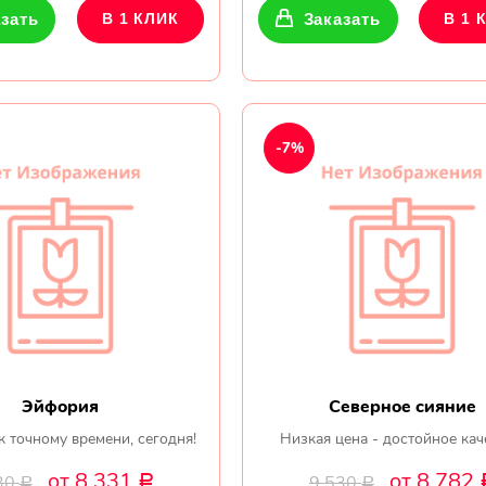
зать
В 1 КЛИК
Заказать
В 1 
-7%
Эйфория
Северное сияние
к точному времени, сегодня!
Низкая цена - достойное кач
от 8 331
от 8 782
30
9 530
Р
Р
Р