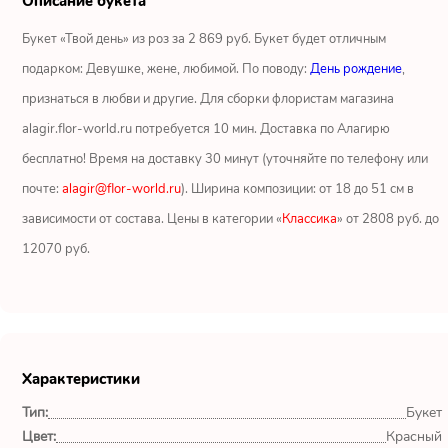
Описание букета
Ромашки
Букет «Твой день» из роз за 2 869 руб. Букет будет отличным
Кустовые розы
подарком: Девушке, жене, любимой. По поводу:
День рождение
,
признаться в любви и другие. Для сборки флористам магазина
Альстромерии
alagir.flor-world.ru потребуется 10 мин. Доставка по Алагирю
Герберы
бесплатно! Время на доставку 30 минут (уточняйте по телефону или
почте:
alagir@flor-world.ru
). Ширина композиции: от 18 до 51 см в
Ирисы
зависимости от состава. Цены в категории «
Классика
» от 2808 руб. до
12070 руб.
Показать еще
ОТЗЫВЫ О МАГАЗИНЕ
Характеристики
Мария
Тип:
Букет
Тымовское,
Сахалинская
Цвет:
Красный