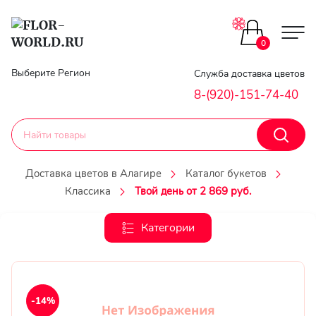
Цветы поштучно
0
Главная
Выберите Регион
Служба доставка цветов
Букеты до 2500
8-(920)-151-74-40
Гарантии
Каталог букетов
Доставка
Доставка цветов в Алагире
Каталог букетов
Оплата
Классика
Твой день от 2 869 руб.
Корзины с цветами
Классика
Категории
Контакты
Авторские букеты
Личный
кобинет
Букеты из роз
-14%
Регистраци