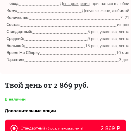
обл.
Повод:
День рождение
, признаться в любви
Кому:
Девушке, жене, любимой
Спасибо сервису Flor-
Количество:
7, 21
world.ru, очень рада что
Состав:
из роз
выбрала Вас. Букет
Стандартный:
изумительный!
5 роз, упаковка, лента
Средний:
9 роз, упаковка, лента
Большой:
15 роз, упаковка, лента
Ульяна
Время На Сборку:
10 мин
Тымовское,
Сахалинская
Гарантия:
3 дня
обл.
Доставили букет маме
Твой день от 2 869 руб.
вовремя. Не подвели. Цветы
свежие. Спасибо.
В наличии
Виктор
Дополнительные опции
Тымовское,
Сахалинская
обл.
2 869
Стандартный
(5 роз, упаковка,лента)
Р