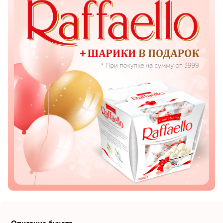
Показать еще
Цветы
Подсолнухи
Лизиантусы
Хризантемы
Лилии
Орхидеи
Тюльпаны