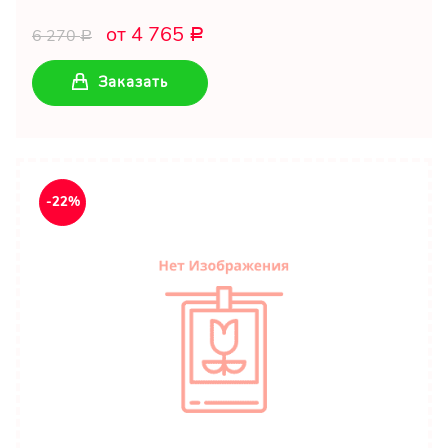
от 4 765
6 270
Р
Р
Заказать
-22%