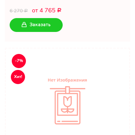
от 4 765
6 270
Р
Р
Заказать
-7%
Хит!