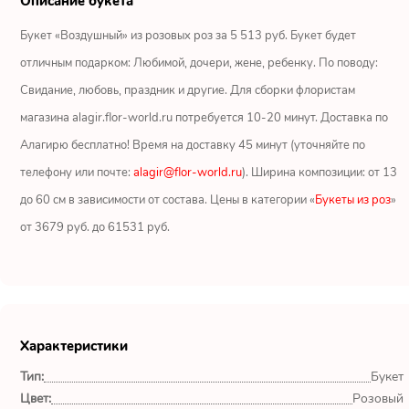
Описание букета
Ромашки
Букет «Воздушный» из розовых роз за 5 513 руб. Букет будет
Кустовые розы
отличным подарком: Любимой, дочери, жене, ребенку. По поводу:
Свидание, любовь, праздник и другие. Для сборки флористам
Альстромерии
магазина alagir.flor-world.ru потребуется 10-20 минут. Доставка по
Герберы
Алагирю бесплатно! Время на доставку 45 минут (уточняйте по
телефону или почте:
alagir@flor-world.ru
). Ширина композиции: от 13
Ирисы
до 60 см в зависимости от состава. Цены в категории «
Букеты из роз
»
от 3679 руб. до 61531 руб.
Показать еще
ОТЗЫВЫ О МАГАЗИНЕ
Характеристики
Мария
Тип:
Букет
Тымовское,
Сахалинская
Цвет:
Розовый