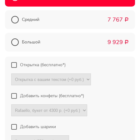
Прекрасный букет отличная
цена!
7 767
Средний
Р
Олег
Тымовское,
9 929
Сахалинская
Большой
Р
обл.
Огромное спасибо за
Открытка (бесплатно*)
компетентную помощь в
выборе букета. Спасибо
большое. Доставка пришла
вовремя. Остаюсь Вашим
клиентом!
Добавить конфеты (бесплатно*)
Тамара
Гидроторф,
Нижегороская
Добавить шарики
область