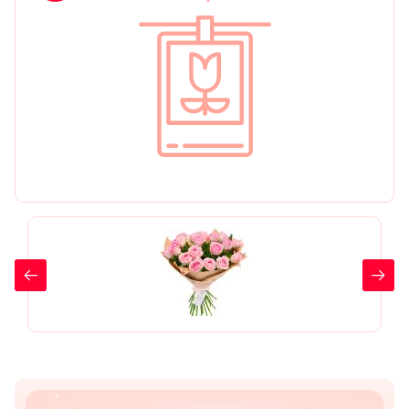
День рождения
Мы в
Цветы женщине
соц.
Цветы маме
сетях
Цветы мужчине
Цветы любимой
Цветы ребенку
Цветы дочери
Цветы подруге
Цветы сестре