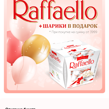
Показать еще
Цветы
Подсолнухи
Лизиантусы
Хризантемы
Лилии
Орхидеи
Тюльпаны