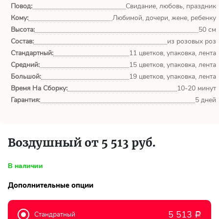
обл.
Повод:
Свидание, любовь, праздник
Кому:
Любимой, дочери, жене, ребенку
Спасибо сервису Flor-
Высота:
50 см
world.ru, очень рада что
Состав:
из розовых роз
выбрала Вас. Букет
Стандартный:
изумительный!
11 цветков, упаковка, лента
Средний:
15 цветков, упаковка, лента
Большой:
19 цветков, упаковка, лента
Ульяна
Время На Сборку:
10-20 минут
Тымовское,
Сахалинская
Гарантия:
5 дней
обл.
Доставили букет маме
Воздушный от 5 513 руб.
вовремя. Не подвели. Цветы
свежие. Спасибо.
В наличии
Виктор
Дополнительные опции
Тымовское,
Сахалинская
обл.
5 513
Стандратный
Р