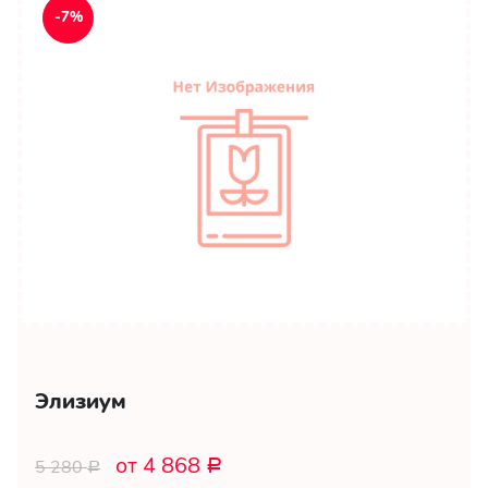
-7%
Элизиум
от 4 868
5 280
Р
Р