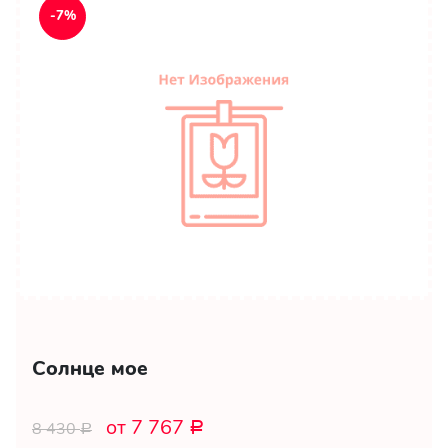
-7%
Солнце мое
от 7 767
8 430
Р
Р