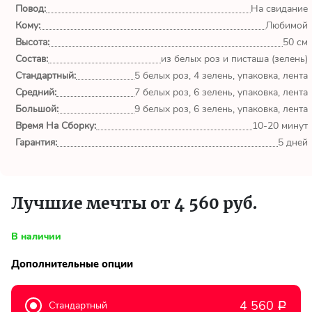
обл.
Повод:
На свидание
Кому:
Любимой
Спасибо сервису Flor-
Высота:
50 см
world.ru, очень рада что
Состав:
из белых роз и писташа (зелень)
выбрала Вас. Букет
Стандартный:
изумительный!
5 белых роз, 4 зелень, упаковка, лента
Средний:
7 белых роз, 6 зелень, упаковка, лента
Большой:
9 белых роз, 6 зелень, упаковка, лента
Ульяна
Время На Сборку:
10-20 минут
Тымовское,
Сахалинская
Гарантия:
5 дней
обл.
Доставили букет маме
Лучшие мечты от 4 560 руб.
вовремя. Не подвели. Цветы
свежие. Спасибо.
В наличии
Виктор
Дополнительные опции
Тымовское,
Сахалинская
обл.
4 560
Стандартный
Р