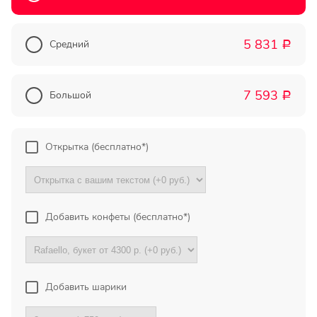
Прекрасный букет отличная
цена!
5 831
Средний
Р
Олег
Тымовское,
7 593
Сахалинская
Большой
Р
обл.
Огромное спасибо за
Открытка (бесплатно*)
компетентную помощь в
выборе букета. Спасибо
большое. Доставка пришла
вовремя. Остаюсь Вашим
клиентом!
Добавить конфеты (бесплатно*)
Тамара
Гидроторф,
Нижегороская
Добавить шарики
область