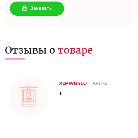
Заказать
Отзывы о
товаре
XcPWBhLU
Алагир
1