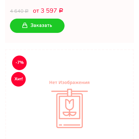
от 3 597
4 640
Р
Р
Заказать
-7%
Хит!