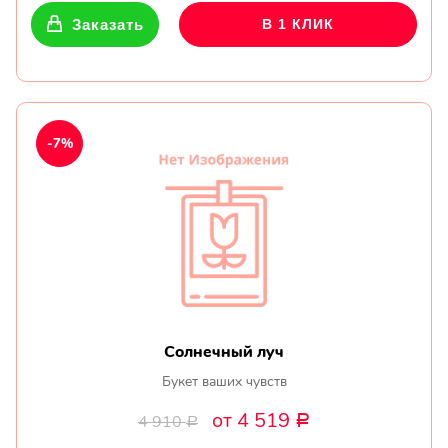
Заказать
В 1 КЛИК
-7%
Солнечный луч
Букет ваших чувств
от 4 519
4 910
Р
Р