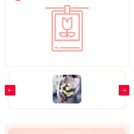
День рождения
Мы в
Цветы женщине
соц.
Цветы маме
сетях
Цветы мужчине
Цветы любимой
Цветы ребенку
Цветы дочери
Цветы подруге
Цветы сестре