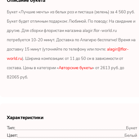
Описание букета
Ромашки
Букет «Лучшие мечты» из белых роз и писташа (зелень) за 4 560 руб.
Кустовые розы
Букет будет отличным подарком: Любимой. По поводу: На свидание и
другие. Для сборки флористам магазина alagir.flor-world.ru
Альстромерии
потребуется 10-20 минут. Доставка по Алагирю бесплатно! Время на
Герберы
доставку 15 минут (уточняйте по телефону или почте:
alagir@flor-
world.ru
). Ширина композиции: от 11 до 50 см в зависимости от
Ирисы
состава. Цены в категории «
Авторские букеты
» от 2613 руб. до
82065 руб.
Показать еще
ОТЗЫВЫ О МАГАЗИНЕ
Характеристики
Мария
Тип:
Букет
Тымовское,
Сахалинская
Цвет:
Белый