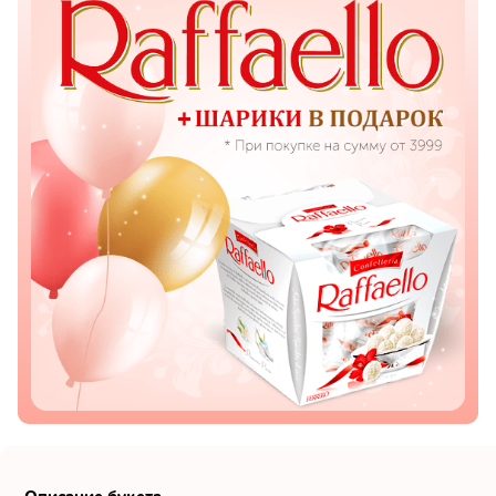
Показать еще
Цветы
Подсолнухи
Лизиантусы
Хризантемы
Лилии
Орхидеи
Тюльпаны