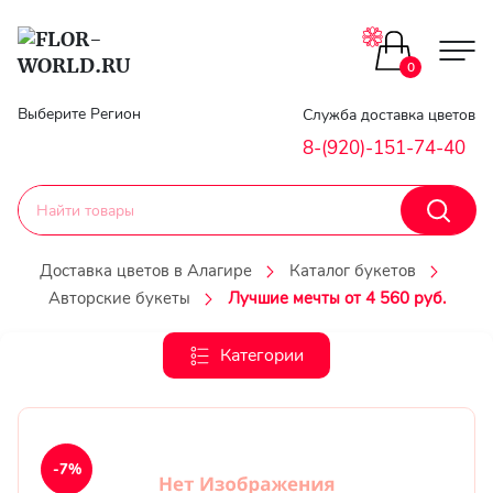
Цветы поштучно
0
Главная
Выберите Регион
Служба доставка цветов
Букеты до 2500
8-(920)-151-74-40
Гарантии
Каталог букетов
Доставка
Доставка цветов в Алагире
Каталог букетов
Оплата
Авторские букеты
Лучшие мечты от 4 560 руб.
Корзины с цветами
Классика
Категории
Контакты
Авторские букеты
Личный
кобинет
Букеты из роз
-7%
Регистраци