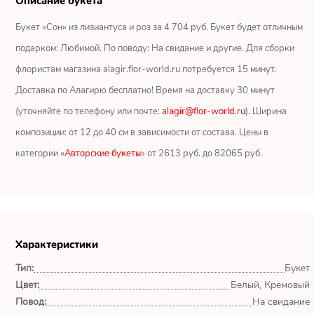
Описание букета
Ромашки
Букет «Сон» из лизиантуса и роз за 4 704 руб. Букет будет отличным
Кустовые розы
подарком: Любимой. По поводу: На свидание и другие. Для сборки
флористам магазина alagir.flor-world.ru потребуется 15 минут.
Альстромерии
Доставка по Алагирю бесплатно! Время на доставку 30 минут
Герберы
(уточняйте по телефону или почте:
alagir@flor-world.ru
). Ширина
композиции: от 12 до 40 см в зависимости от состава. Цены в
Ирисы
категории «
Авторские букеты
» от 2613 руб. до 82065 руб.
Показать еще
ОТЗЫВЫ О МАГАЗИНЕ
Характеристики
Тип:
Букет
Мария
Цвет:
Белый, Кремовый
Тымовское,
Повод:
На свидание
Сахалинская