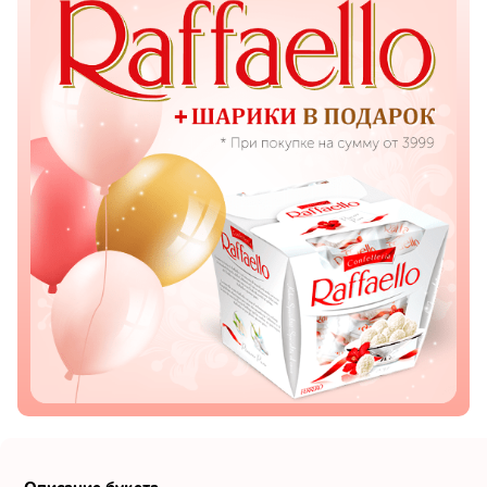
Показать еще
Цветы
Подсолнухи
Лизиантусы
Хризантемы
Лилии
Орхидеи
Тюльпаны