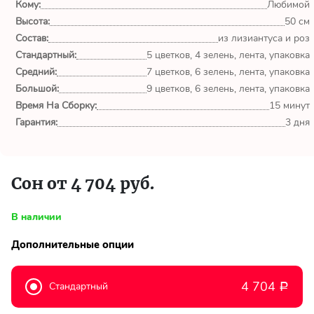
обл.
Кому:
Любимой
Высота:
50 см
Спасибо сервису Flor-
Состав:
из лизиантуса и роз
world.ru, очень рада что
Стандартный:
5 цветков, 4 зелень, лента, упаковка
выбрала Вас. Букет
Средний:
7 цветков, 6 зелень, лента, упаковка
изумительный!
Большой:
9 цветков, 6 зелень, лента, упаковка
Время На Сборку:
15 минут
Ульяна
Гарантия:
3 дня
Тымовское,
Сахалинская
обл.
Сон от 4 704 руб.
Доставили букет маме
вовремя. Не подвели. Цветы
свежие. Спасибо.
В наличии
Дополнительные опции
Виктор
Тымовское,
Сахалинская
4 704
Стандартный
Р
обл.