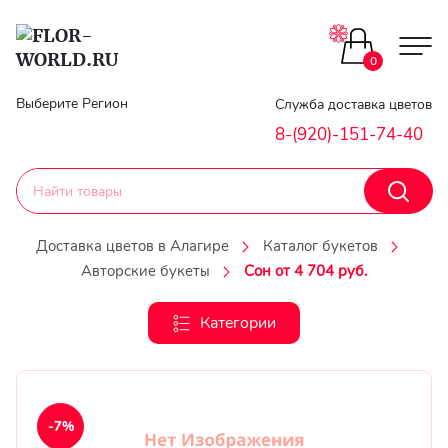
Цветы поштучно
0
Главная
Выберите Регион
Служба доставка цветов
Букеты до 2500
8-(920)-151-74-40
Гарантии
Каталог букетов
Доставка
Доставка цветов в Алагире
Каталог букетов
Оплата
Авторские букеты
Сон от 4 704 руб.
Корзины с цветами
Классика
Категории
Контакты
Авторские букеты
Личный
кобинет
Букеты из роз
-7%
Регистраци