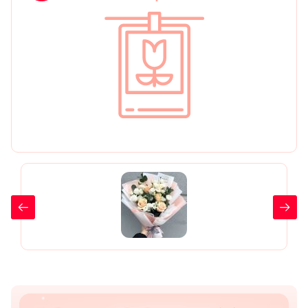
День рождения
Мы в
Цветы женщине
соц.
Цветы маме
сетях
Цветы мужчине
Цветы любимой
Цветы ребенку
Цветы дочери
Цветы подруге
Цветы сестре