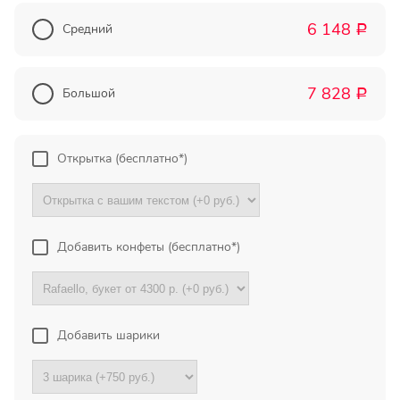
Прекрасный букет отличная
6 148
Средний
Р
цена!
Олег
7 828
Большой
Р
Тымовское,
Сахалинская
обл.
Открытка (бесплатно*)
Огромное спасибо за
компетентную помощь в
выборе букета. Спасибо
большое. Доставка пришла
вовремя. Остаюсь Вашим
Добавить конфеты (бесплатно*)
клиентом!
Тамара
Гидроторф,
Добавить шарики
Нижегороская
область